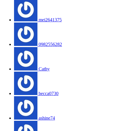
mei2641375
0982556282
Cathy
becca0730
ashine74